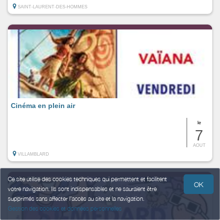
SAINT-LAURENT-DES-HOMMES
Cinéma en plein air
le
7
AOUT
VILLAMBLARD
Ce site utilise des cookies techniques qui permettent et facilitent
OK
votre navigation. Ils sont indispensables et ne sauraient être
supprimés sans affecter l’accès au site et la navigation.
Gestion des cookies et données personnelles