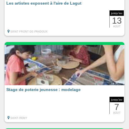
Les artistes exposent à l'aire de Lagut
jusqu'au
13
AOUT
SAINT-FRONT-DE-PRADOUX
Stage de poterie jeunesse : modelage
jusqu'au
7
AOUT
SAINT-REMY