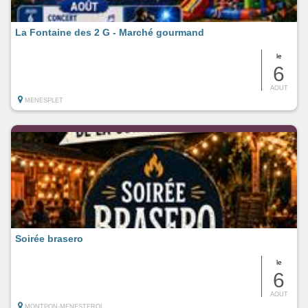
La Fontaine des 2 G - Marché gourmand
le
6
AOUT
MENESPLET
Soirée brasero
le
6
AOUT
MONTPON-MENESTEROL