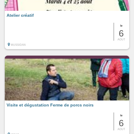
Atelier créatif
le
6
AOUT
MUSSIDAN
Visite et dégustation Ferme de porcs noirs
le
6
AOUT