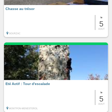
Chasse au trésor
le
5
AOUT
SOURZAC
Eté Actif : Tour d'escalade
le
5
AOUT
MONTPON-MENESTEROL