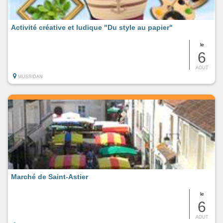
Activité créative et ludique "Du style au papier"
le
6
AOUT
MUSSIDAN
Marché de Saint-Astier
le
6
AOUT