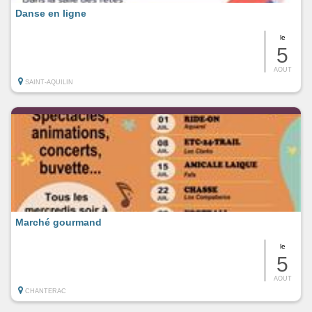
Danse en ligne
le
5
AOUT
SAINT-AQUILIN
Marché gourmand
le
5
AOUT
CHANTERAC