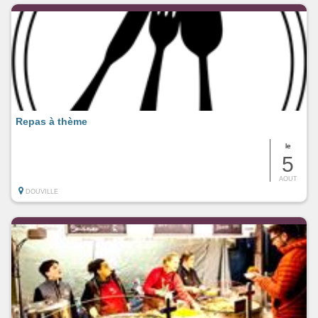
Repas à thème
le
5
AOUT
DOUVILLE