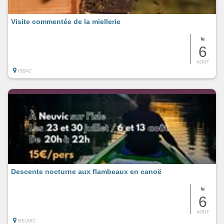
Visite commentée de la miellerie
le
6
AOUT
ISSAC
Descente nocturne aux flambeaux en canoë
le
6
AOUT
NEUVIC