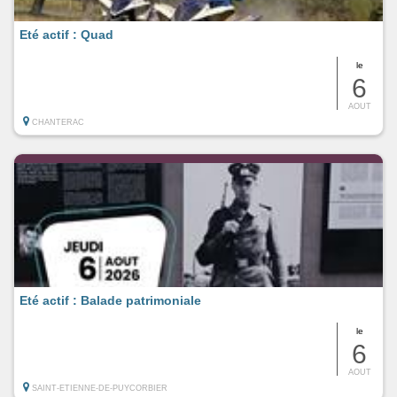
Eté actif : Quad
le
6
AOUT
CHANTERAC
Eté actif : Balade patrimoniale
le
6
AOUT
SAINT-ETIENNE-DE-PUYCORBIER