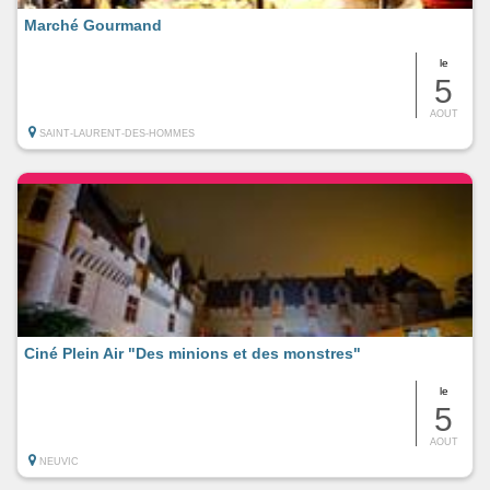
Marché Gourmand
le
5
AOUT
SAINT-LAURENT-DES-HOMMES
Ciné Plein Air "Des minions et des monstres"
le
5
AOUT
NEUVIC