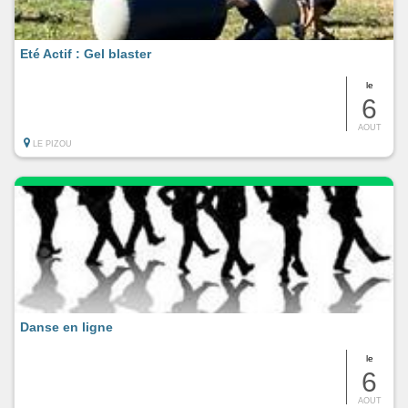
Eté Actif : Gel blaster
le
6
AOUT
LE PIZOU
Danse en ligne
le
6
AOUT