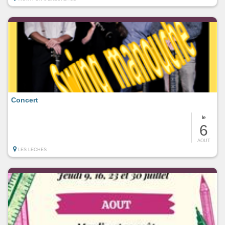
Concert
le
6
AOUT
LES LECHES