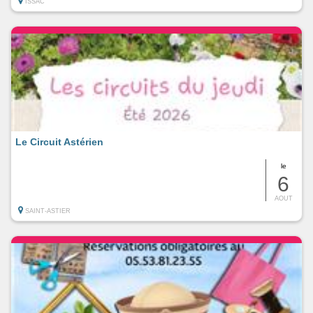
ISSAC
Le Circuit Astérien
le
6
AOUT
SAINT-ASTIER