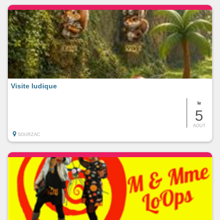
Visite ludique
le
5
AOUT
SOURZAC