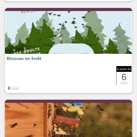
Bivouac en forêt
à partir du
6
AOUT
ISSAC