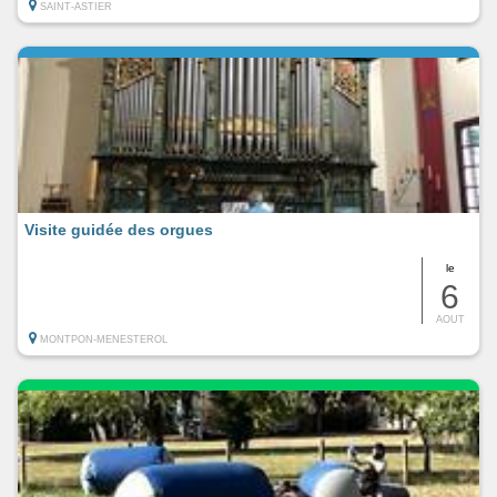
SAINT-ASTIER
Visite guidée des orgues
le
6
AOUT
MONTPON-MENESTEROL