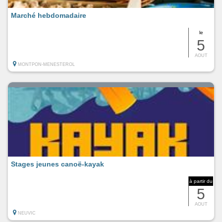
Marché hebdomadaire
le
5
AOUT
MONTPON-MENESTEROL
Stages jeunes canoë-kayak
à partir du
5
AOUT
NEUVIC