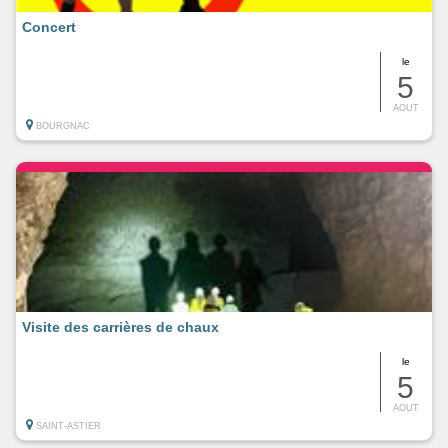
Concert
le
5
AOUT
BOURGNAC
Visite des carrières de chaux
le
5
AOUT
SAINT-ASTIER