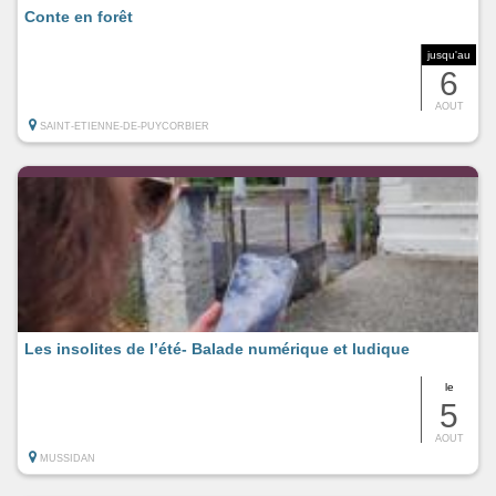
Conte en forêt
jusqu'au
6
AOUT
SAINT-ETIENNE-DE-PUYCORBIER
Les insolites de l’été- Balade numérique et ludique
le
5
AOUT
MUSSIDAN