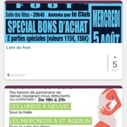
Loto du foot
le
5
AOUT
MENESPLET