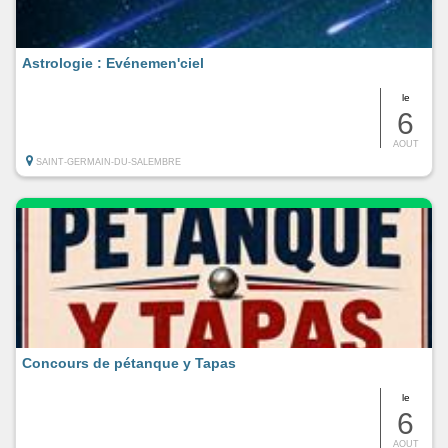
Astrologie : Evénemen'ciel
le
6
AOUT
SAINT-GERMAIN-DU-SALEMBRE
Concours de pétanque y Tapas
le
6
AOUT